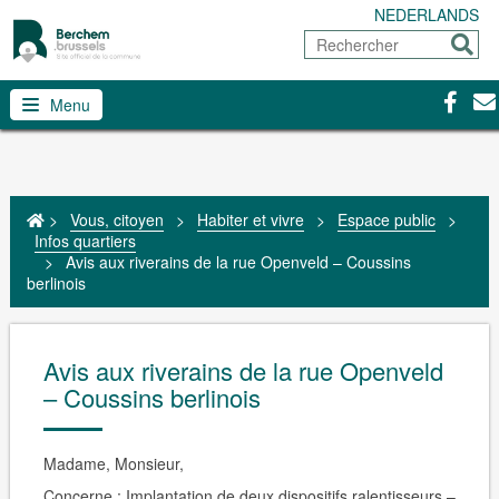
NEDERLANDS
Rechercher
Envoy
Facebo
Con
Menu
>
Vous, citoyen
>
Habiter et vivre
>
Espace public
>
Infos quartiers
>
Avis aux riverains de la rue Openveld – Coussins
berlinois
Avis aux riverains de la rue Openveld
– Coussins berlinois
Madame, Monsieur,
Concerne : Implantation de deux dispositifs ralentisseurs –