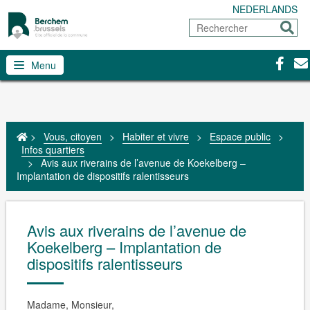
NEDERLANDS
Rechercher
Envoy
Facebo
Con
Menu
>
Vous, citoyen
>
Habiter et vivre
>
Espace public
>
Infos quartiers
>
Avis aux riverains de l’avenue de Koekelberg –
Implantation de dispositifs ralentisseurs
Avis aux riverains de l’avenue de
Koekelberg – Implantation de
dispositifs ralentisseurs
Madame, Monsieur,