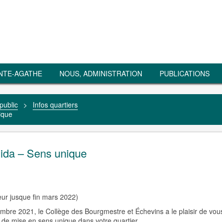
NTE-AGATHE
NOUS, ADMINISTRATION
PUBLICATIONS
public
>
Infos quartiers
ique
alida – Sens unique
ur jusque fin mars 2022)
bre 2021, le Collège des Bourgmestre et Échevins a le plaisir de vou
t de mise en sens unique dans votre quartier.