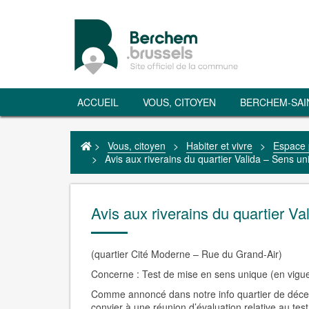
ACCUEIL
VOUS, CITOYEN
BERCHEM-SAI
>
Vous, citoyen
>
Habiter et vivre
>
Espace 
>
Avis aux riverains du quartier Valida – Sens un
Avis aux riverains du quartier V
(quartier Cité Moderne – Rue du Grand-Air)
Concerne : Test de mise en sens unique (en vigue
Comme annoncé dans notre info quartier de décem
convier à une réunion d’évaluation relative au tes