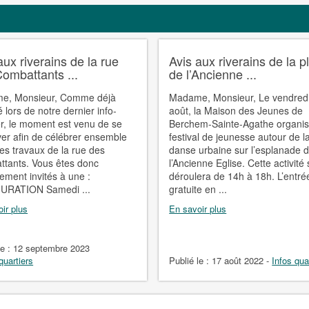
aux riverains de la rue
Avis aux riverains de la p
ombattants ...
de l’Ancienne ...
e, Monsieur, Comme déjà
Madame, Monsieur, Le vendred
 lors de notre dernier info-
août, la Maison des Jeunes de
er, le moment est venu de se
Berchem-Sainte-Agathe organi
ver afin de célébrer ensemble
festival de jeunesse autour de l
des travaux de la rue des
danse urbaine sur l’esplanade 
tants. Vous êtes donc
l’Ancienne Eglise. Cette activité
lement invités à une :
déroulera de 14h à 18h. L’entré
URATION Samedi ...
gratuite en ...
ir plus
En savoir plus
le :
12 septembre 2023
quartiers
Publié le :
17 août 2022
-
Infos qua