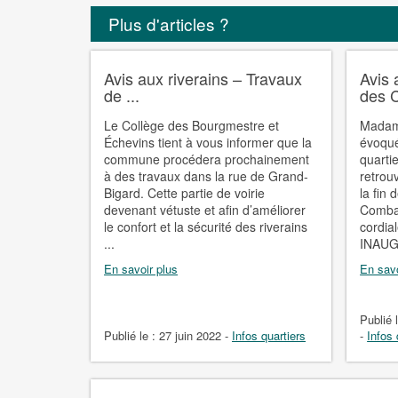
Plus d'articles ?
Avis aux riverains – Travaux
Avis 
de ...
des C
Le Collège des Bourgmestre et
Madam
Échevins tient à vous informer que la
évoqué
commune procédera prochainement
quarti
à des travaux dans la rue de Grand-
retrou
Bigard. Cette partie de voirie
la fin 
devenant vétuste et afin d’améliorer
Combat
le confort et la sécurité des riverains
cordia
...
INAUG
En savoir plus
En savo
Publié 
Publié le :
27 juin 2022
-
Infos quartiers
-
Infos 