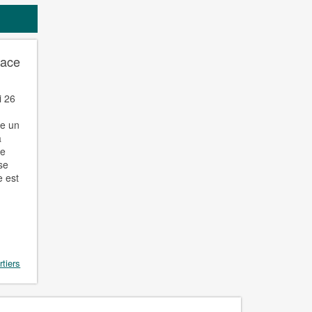
lace
i 26
se un
a
de
 se
e est
rtiers