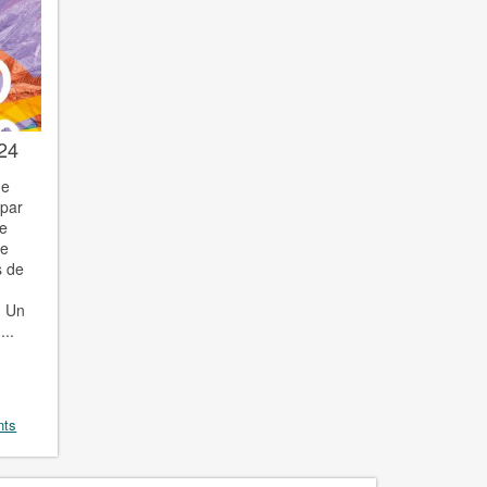
024
me
 par
de
me
s de
! Un
...
nts