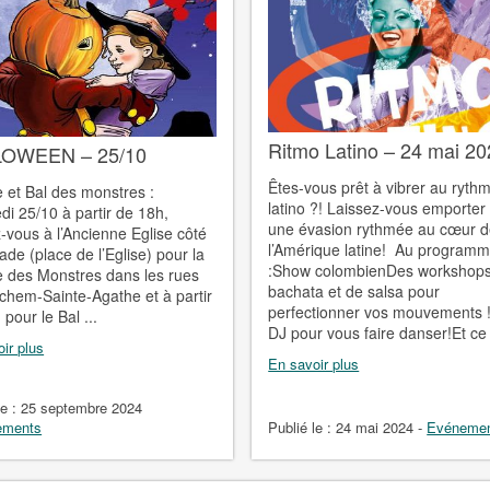
Ritmo Latino – 24 mai 2
OWEEN – 25/10
Êtes-vous prêt à vibrer au ryth
 et Bal des monstres :
latino ?! Laissez-vous emporter
di 25/10 à partir de 18h,
une évasion rythmée au cœur 
-vous à l’Ancienne Eglise côté
l’Amérique latine! Au program
ade (place de l’Eglise) pour la
:Show colombienDes workshop
 des Monstres dans les rues
bachata et de salsa pour
chem-Sainte-Agathe et à partir
perfectionner vos mouvements 
pour le Bal ...
DJ pour vous faire danser!Et ce 
ir plus
En savoir plus
le :
25 septembre 2024
ements
Publié le :
24 mai 2024
-
Evéneme