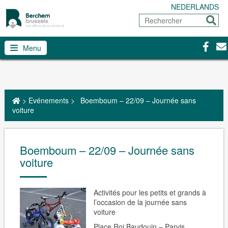
NEDERLANDS
Rechercher
Envoy
Facebo
Con
Menu
>
Evénements
>
Boemboum – 22/09 – Journée sans
voiture
Boemboum – 22/09 – Journée sans
voiture
Activités pour les petits et grands à
l’occasion de la journée sans
voiture
Place Roi Baudouin – Parvis