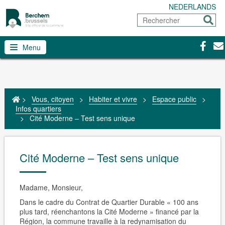
NEDERLANDS
Rechercher
Envoy
Facebo
Con
Menu
>
Vous, citoyen
>
Habiter et vivre
>
Espace public
>
Infos quartiers
>
Cité Moderne – Test sens unique
Cité Moderne – Test sens unique
Madame, Monsieur,
Dans le cadre du Contrat de Quartier Durable « 100 ans
plus tard, réenchantons la Cité Moderne » financé par la
Région, la commune travaille à la redynamisation du