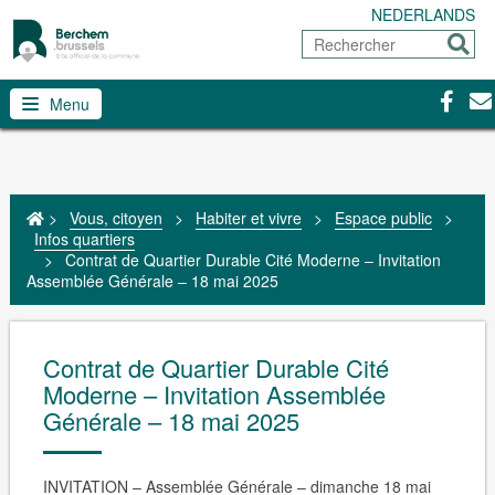
NEDERLANDS
Rechercher
Envoy
Facebo
Con
Menu
>
Vous, citoyen
>
Habiter et vivre
>
Espace public
>
Infos quartiers
>
Contrat de Quartier Durable Cité Moderne – Invitation
Assemblée Générale – 18 mai 2025
Contrat de Quartier Durable Cité
Moderne – Invitation Assemblée
Générale – 18 mai 2025
INVITATION – Assemblée Générale – dimanche 18 mai