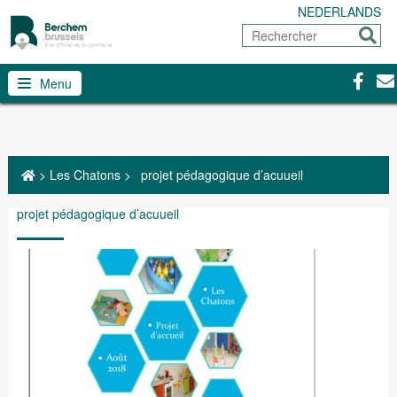
NEDERLANDS
Rechercher
Envoy
Facebo
Con
Menu
>
Les Chatons
>
projet pédagogique d’acuueil
projet pédagogique d’acuueil