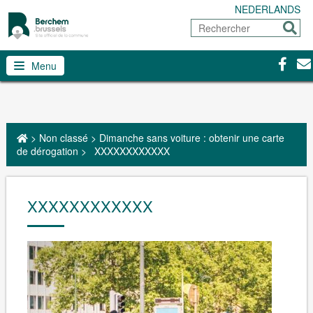
NEDERLANDS
Rechercher
Envoy
Facebo
Con
Menu
>
Non classé
>
Dimanche sans voiture : obtenir une carte
de dérogation
>
XXXXXXXXXXXX
XXXXXXXXXXXX