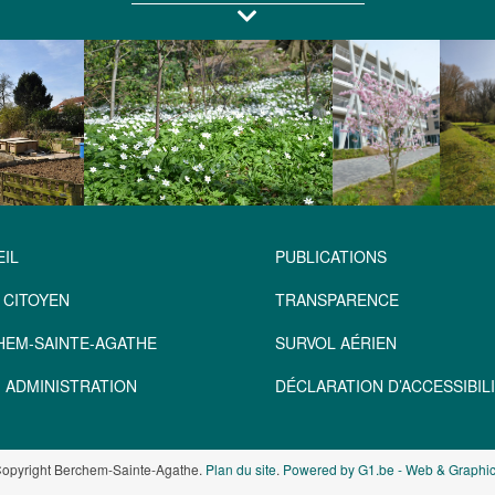
IL
PUBLICATIONS
 CITOYEN
TRANSPARENCE
HEM-SAINTE-AGATHE
SURVOL AÉRIEN
 ADMINISTRATION
DÉCLARATION D’ACCESSIBILI
opyright Berchem-Sainte-Agathe.
Plan du site
.
Powered by G1.be - Web & Graphic