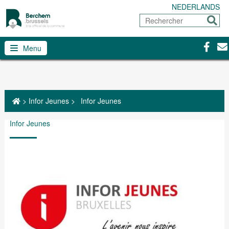
NEDERLANDS
Rechercher
Envoy
Facebo
Con
Menu
>
Infor Jeunes
>
Infor Jeunes
Infor Jeunes