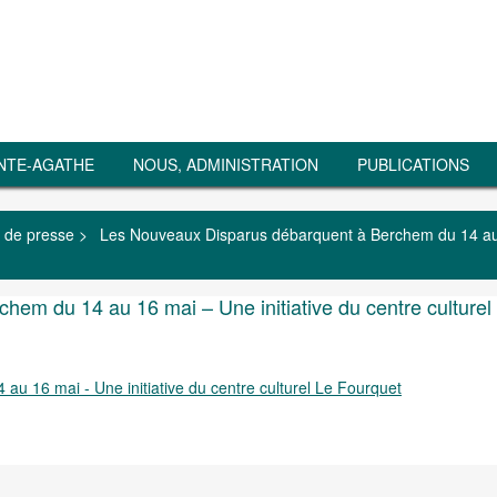
NTE-AGATHE
NOUS, ADMINISTRATION
PUBLICATIONS
 de presse
>
Les Nouveaux Disparus débarquent à Berchem du 14 a
em du 14 au 16 mai – Une initiative du centre culturel
 16 mai - Une initiative du centre culturel Le Fourquet