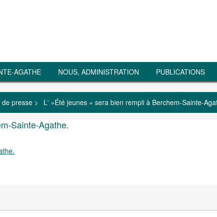
NTE-AGATHE
NOUS, ADMINISTRATION
PUBLICATIONS
 de presse
>
L' »Été jeunes » sera bien rempli à Berchem-Sainte-Aga
hem-Sainte-Agathe.
athe.