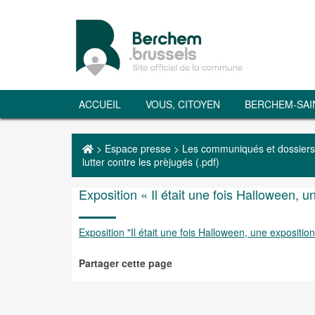
ACCUEIL
VOUS, CITOYEN
BERCHEM-SAI
>
Espace presse
>
Les communiqués et dossiers
lutter contre les prèjugés (.pdf)
Exposition « Il était une fois Halloween, un
Exposition "Il était une fois Halloween, une exposition
Partager cette page