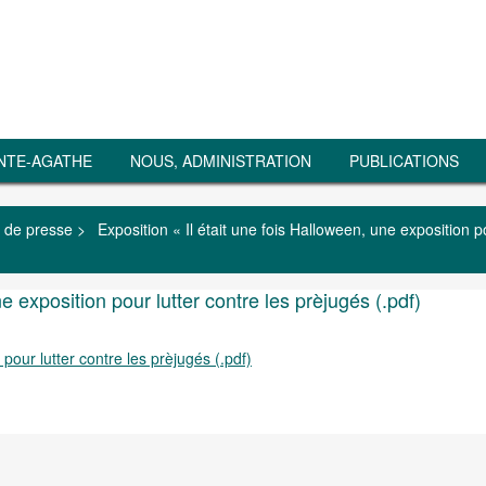
NTE-AGATHE
NOUS, ADMINISTRATION
PUBLICATIONS
 de presse
>
Exposition « Il était une fois Halloween, une exposition p
e exposition pour lutter contre les prèjugés (.pdf)
 pour lutter contre les prèjugés (.pdf)