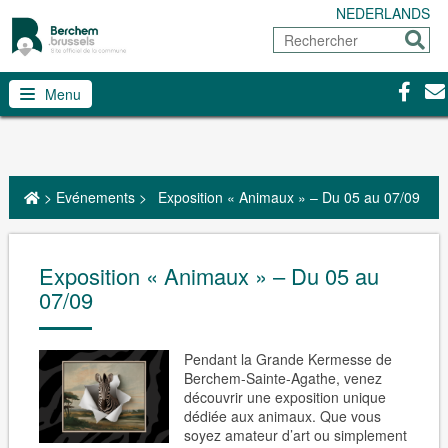
NEDERLANDS
Rechercher
Envoy
Facebo
Con
Menu
>
Evénements
>
Exposition « Animaux » – Du 05 au 07/09
Exposition « Animaux » – Du 05 au
07/09
Pendant la Grande Kermesse de
Berchem-Sainte-Agathe, venez
découvrir une exposition unique
dédiée aux animaux. Que vous
soyez amateur d’art ou simplement