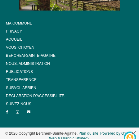
MA COMMUNE
PRIVACY
ACCUEIL
VOUS, CITOYEN
BERCHEM-SAINTE-AGATHE
NOUS, ADMINISTRATION
PUBLICATIONS
TRANSPARENCE
SURVOL AÉRIEN
DÉCLARATION D’ACCESSIBILITÉ.
SUIVEZ-NOUS
© 2026 Copyright Berchem-Sainte-Agathe.
Plan du site
.
Powered by G1.be -
Web & Graphic Strategy
.