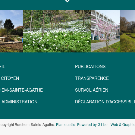
IL
PUBLICATIONS
 CITOYEN
TRANSPARENCE
HEM-SAINTE-AGATHE
SURVOL AÉRIEN
 ADMINISTRATION
DÉCLARATION D’ACCESSIBILI
opyright Berchem-Sainte-Agathe.
Plan du site
.
Powered by G1.be - Web & Graphic