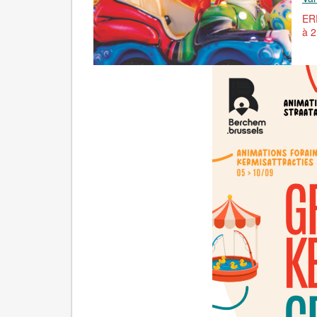
ERR
à 2