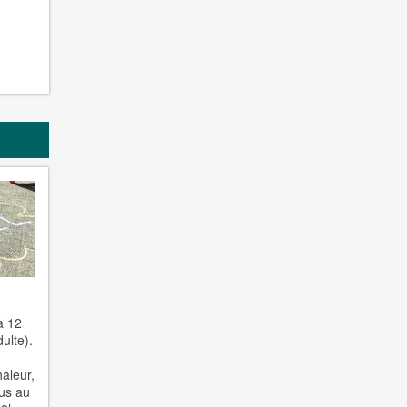
à 12
ulte).
haleur,
ous au