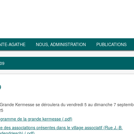
NTE-AGATHE
NOUS, ADMINISTRATION
PUBLICATIONS
/09
9
Grande Kermesse se déroulera du vendredi 5 au dimanche 7 septemb
25
gramme de la grande kermesse (.pdf)
te des associations présentes dans le village associatif (Rue J.-B.
dendriesch) (.pdf)