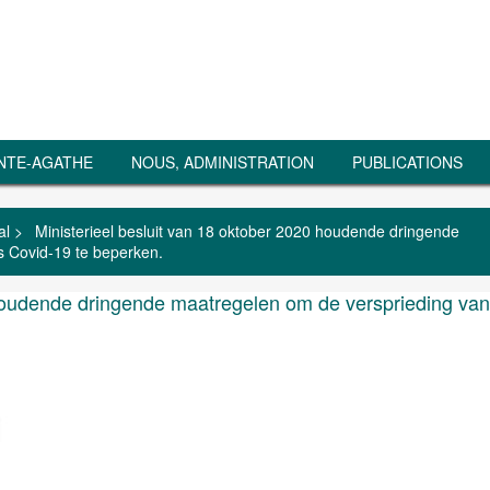
NTE-AGATHE
NOUS, ADMINISTRATION
PUBLICATIONS
al
>
Ministerieel besluit van 18 oktober 2020 houdende dringende
s Covid-19 te beperken.
 houdende dringende maatregelen om de versprieding van