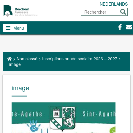
NEDERLANDS
Rechercher
Envoy
Facebo
Con
Menu
>
Non classé
>
Inscriptions année scolaire 2026 – 2027
>
image
image