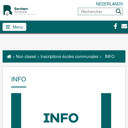
NEDERLANDS
Rechercher
Envoy
Facebo
Con
Menu
>
Non classé
>
Inscriptions écoles communales
>
INFO
INFO