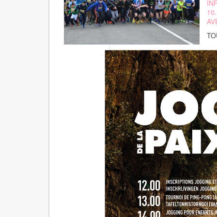
IN
10
AV
TO