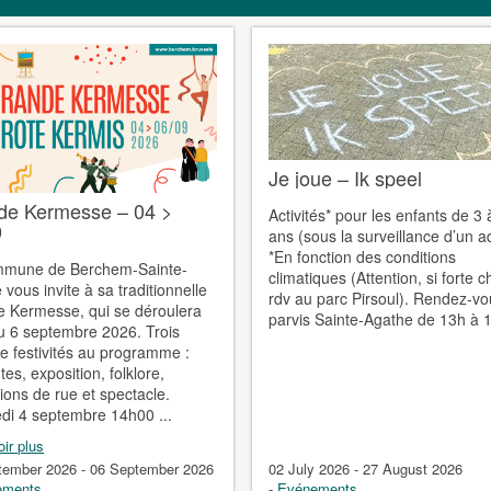
Je joue – Ik speel
de Kermesse – 04 >
Activités* pour les enfants de 3 
9
ans (sous la surveillance d’un ad
*En fonction des conditions
mmune de Berchem-Sainte-
climatiques (Attention, si forte c
vous invite à sa traditionnelle
rdv au parc Pirsoul). Rendez-v
 Kermesse, qui se déroulera
parvis Sainte-Agathe de 13h à 
u 6 septembre 2026. Trois
de festivités au programme :
es, exposition, folklore,
ions de rue et spectacle.
di 4 septembre 14h00 ...
ir plus
tember 2026 - 06 September 2026
02 July 2026 - 27 August 2026
ements
-
Evénements