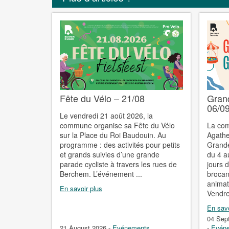
Fête du Vélo – 21/08
Gran
06/0
Le vendredi 21 août 2026, la
commune organise sa Fête du Vélo
La co
sur la Place du Roi Baudouin. Au
Agathe 
programme : des activités pour petits
Grande
et grands suivies d’une grande
du 4 a
parade cycliste à travers les rues de
jours 
Berchem. L’événement ...
brocant
animat
En savoir plus
Vendre
En savo
04 Sep
21 August 2026
-
Evénements
-
Evén