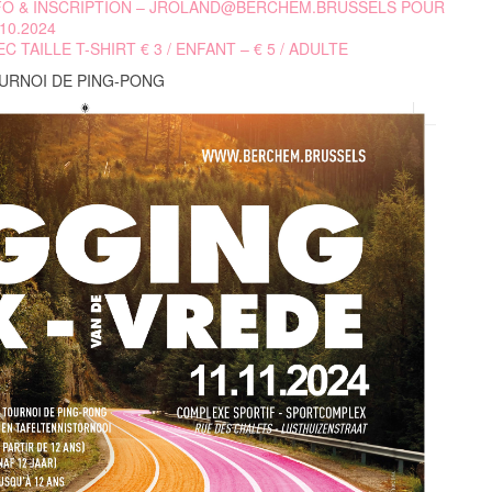
FO & INSCRIPTION – JROLAND@BERCHEM.BRUSSELS POUR
.10.2024
EC TAILLE T-SHIRT € 3 / ENFANT – € 5 / ADULTE
URNOI DE PING-PONG