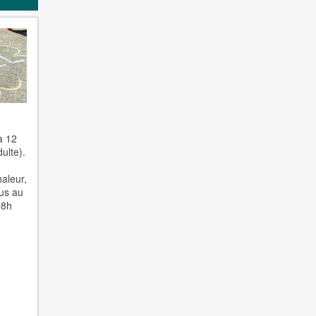
à 12
ulte).
haleur,
ous au
18h