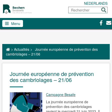
NEDERLANDS
Rechercher
Envoy
Facebo
Con
Menu
>
Actualités
>
Journée européenne de prévention des
cambriolages – 21/06
Journée européenne de prévention
des cambriolages – 21/06
Campagne Besafe
La journée européenne de
prévention des cambriolages
revient le mercredi 21 juin 2023. Il