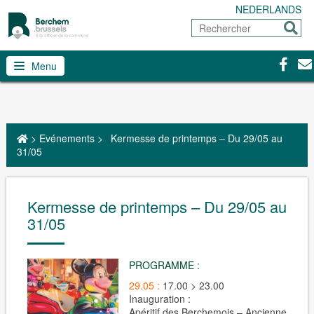
NEDERLANDS
Rechercher
Envoy
Facebo
Con
Menu
>
Evénements
>
Kermesse de printemps – Du 29/05 au
31/05
Kermesse de printemps – Du 29/05 au
31/05
PROGRAMME :
29.05 :
17.00 > 23.00
Inauguration :
Apéritif des Berchemois – Ancienne