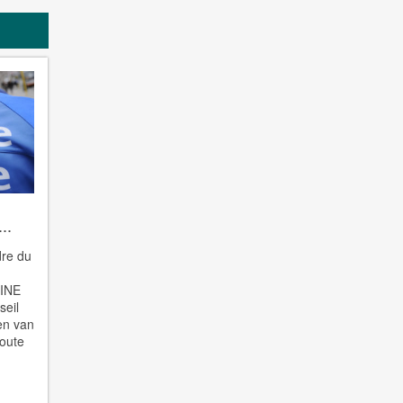
..
re du
INE
seil
en van
toute