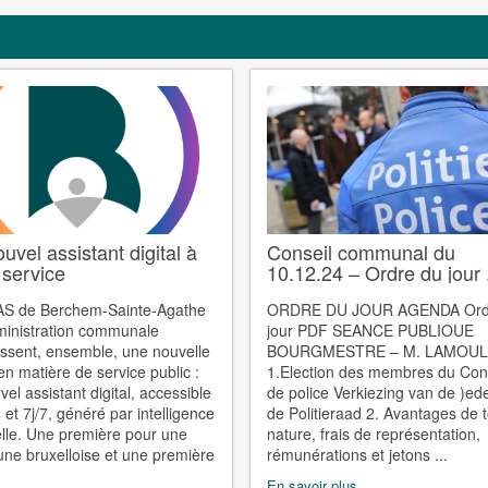
uvel assistant digital à
Conseil communal du
 service
10.12.24 – Ordre du jour .
AS de Berchem-Sainte-Agathe
ORDRE DU JOUR AGENDA Ord
dministration communale
jour PDF SEANCE PUBLIOUE
issent, ensemble, une nouvelle
BOURGMESTRE – M. LAMOUL
en matière de service public :
1.Election des membres du Con
el assistant digital, accessible
de police Verkiezing van de )ed
 et 7j/7, généré par intelligence
de Politieraad 2. Avantages de 
cielle. Une première pour une
nature, frais de représentation,
e bruxelloise et une première
rémunérations et jetons ...
En savoir plus