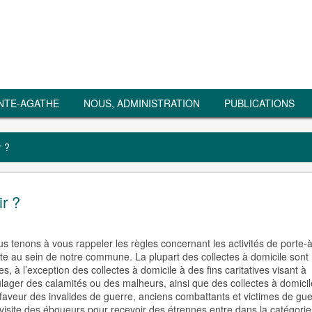
NTE-AGATHE
NOUS, ADMINISTRATION
PUBLICATIONS
r ?
ir ?
s tenons à vous rappeler les règles concernant les activités de porte-à
te au sein de notre commune. La plupart des collectes à domicile sont
res, à l’exception des collectes à domicile à des fins caritatives visant à
lager des calamités ou des malheurs, ainsi que des collectes à domicil
faveur des invalides de guerre, anciens combattants et victimes de gue
visite des éboueurs pour recevoir des étrennes entre dans la catégorie