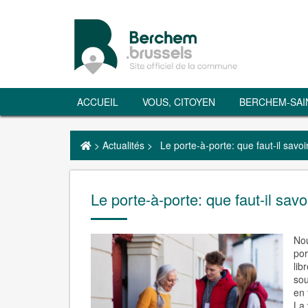
ACCUEIL
VOUS, CITOYEN
BERCHEM-SAI
>
Actualités
>
Le porte-à-porte: que faut-il savoi
Le porte-à-porte: que faut-il savo
Nou
por
lib
sou
en 
La 