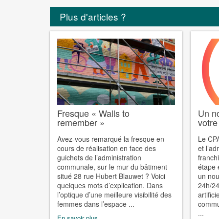
Plus d'articles ?
Fresque « Walls to
Un no
remember »
votre
Avez-vous remarqué la fresque en
Le CP
cours de réalisation en face des
et l’a
guichets de l’administration
franch
communale, sur le mur du bâtiment
étape 
situé 28 rue Hubert Blauwet ? Voici
un nouv
quelques mots d’explication. Dans
24h/24
l’optique d’une meilleure visibilité des
artifi
femmes dans l’espace ...
commun
...
En savoir plus