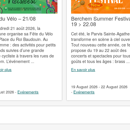
du Vélo – 21/08
Berchem Summer Festiva
19 > 22.08
dredi 21 août 2026, la
e organise sa Fête du Vélo
Cet été, le Parvis Sainte-Agathe
 Place du Roi Baudouin. Au
transforme en scène à ciel ouver
mme : des activités pour petits
Tout nouveau cette année, ce fe
nds suivies d’une grande
propose du 19 au 22 août des
 cycliste à travers les rues de
concerts et spectacles pour tous
m. L’événement ...
goûts et tous les âges : brass ...
ir plus
En savoir plus
19 August 2026 - 22 August 2026
ust 2026
-
Evénements
-
Evénements