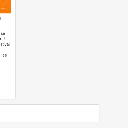
l –
 se
t !
stival
 les