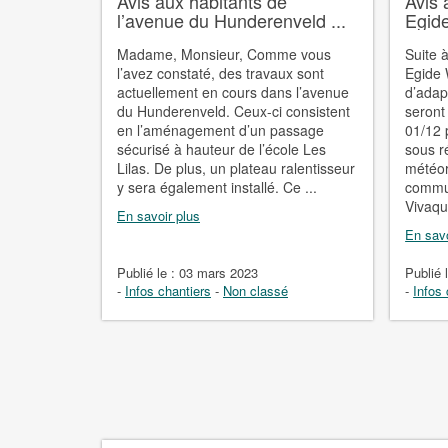
Avis aux habitants de
Avis 
l’avenue du Hunderenveld ...
Egide
Madame, Monsieur, Comme vous
Suite 
l’avez constaté, des travaux sont
Egide 
actuellement en cours dans l’avenue
d’adap
du Hunderenveld. Ceux-ci consistent
seront
en l’aménagement d’un passage
01/12 
sécurisé à hauteur de l’école Les
sous r
Lilas. De plus, un plateau ralentisseur
météor
y sera également installé. Ce ...
commun
Vivaqua
En savoir plus
En savo
Publié le :
03 mars 2023
Publié 
-
Infos chantiers
-
Non classé
-
Infos 