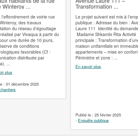
aux habitants de la rue
Avenue Laure 111 –
 Winteroy ...
Transformation ...
à l’effondrement de voirie rue
Le projet suivant est mis à l’en
Winteroy, des travaux
publique : Adresse du bien : A
tation du réseau d’égouttage
Laure 111 Identité du demande
 réalisé par Vivaqua à partir du
Madame Shkambi Rita Activité
pour une durée de 10 jours,
principale : Transformation d’un
éserve de conditions
maison unifamiliale en immeubl
ologiques favorables (Cf :
appartements – mise en confor
ication distribuée par
Périmètre et zone : ...
). ...
En savoir plus
ir plus
le :
01 décembre 2025
chantiers
Publié le :
25 février 2025
-
Enquête publique