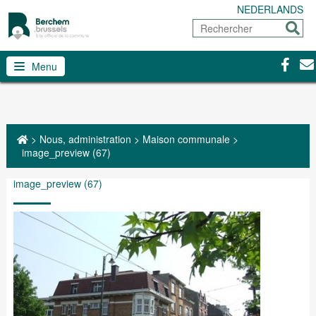
NEDERLANDS
Rechercher
Envoy
Facebo
Con
Menu
>
Nous, administration
>
Maison communale
>
image_preview (67)
image_preview (67)