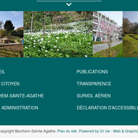
IL
PUBLICATIONS
 CITOYEN
TRANSPARENCE
HEM-SAINTE-AGATHE
SURVOL AÉRIEN
 ADMINISTRATION
DÉCLARATION D’ACCESSIBILI
opyright Berchem-Sainte-Agathe.
Plan du site
.
Powered by G1.be - Web & Graphic