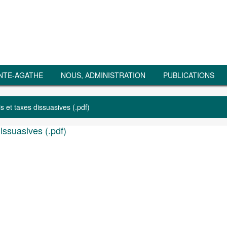
NTE-AGATHE
NOUS, ADMINISTRATION
PUBLICATIONS
 et taxes dissuasives (.pdf)
issuasives (.pdf)