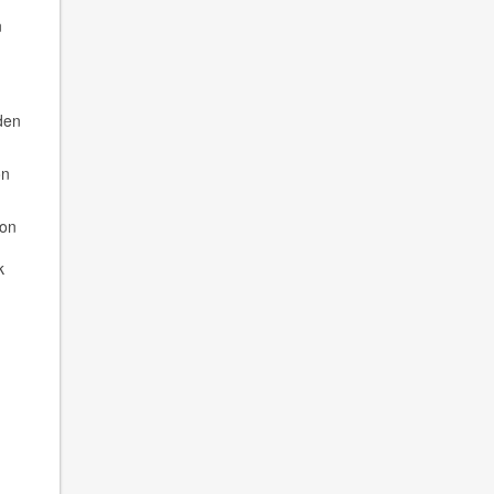
n
den
on
ion
k