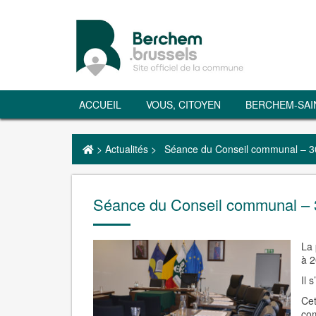
ACCUEIL
VOUS, CITOYEN
BERCHEM-SAI
>
Actualités
>
Séance du Conseil communal – 3
Séance du Conseil communal – 
La 
à 2
Il 
Cet
co