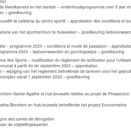
tion
 de kleedkamers en het sanitair – onderhoudsprogramma over 5 jaar e
den – goedkeuring
ueillir la cafétéria du centre sportif – approbation des conditions et du
taria van het sportcentrum te huisvesten – goedkeuring lastvoorwaar
échets – programme 2023 – conditions et mode de passation – approbati
programma 2023 – lastvoorwaarden en gunningswijze – goedkeuring
 des Sports – modification du règlement de tarification pour l’utilisat
ommunal à partir du Ier septembre 2023 – approbation
 – wijziging van het reglement betreffende de tarieven voor het gebrui
ortcomplex vanaf 1 september 2023 – goedkeuring
chem-Sainte-Agathe et hub.brussels relative au projet de Prospectus
atha-Berchem en hub.brussels betreffende het project Economische
s prix des cartes de dérogation
van de vrijstellingskaarten