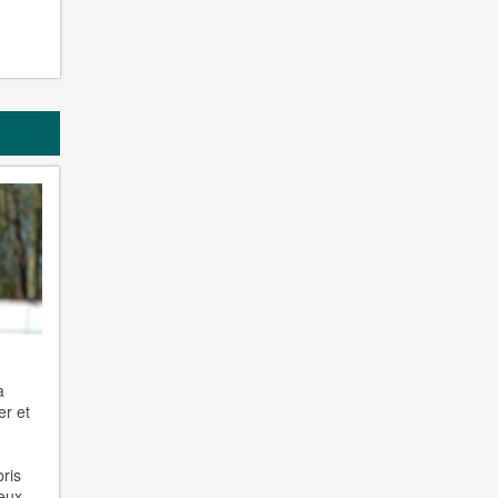
a
er et
ris
ieux