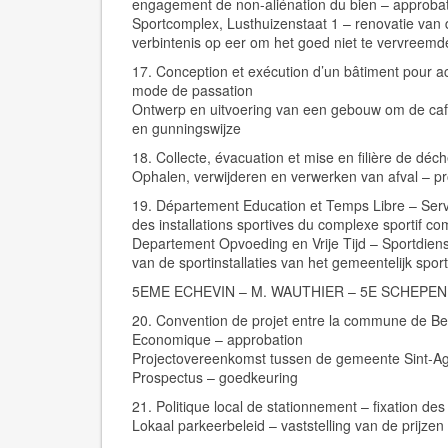
engagement de non-aliénation du bien – approba
Sportcomplex, Lusthuizenstaat 1 – renovatie van
verbintenis op eer om het goed niet te vervreem
17. Conception et exécution d’un bâtiment pour acc
mode de passation
Ontwerp en uitvoering van een gebouw om de cafe
en gunningswijze
18. Collecte, évacuation et mise en filière de d
Ophalen, verwijderen en verwerken van afval – 
19. Département Education et Temps Libre – Service
des installations sportives du complexe sportif c
Departement Opvoeding en Vrije Tijd – Sportdienst
van de sportinstallaties van het gemeentelijk sp
5EME ECHEVIN – M. WAUTHIER – 5E SCHEPEN
20. Convention de projet entre la commune de Ber
Economique – approbation
Projectovereenkomst tussen de gemeente Sint-Ag
Prospectus – goedkeuring
21. Politique local de stationnement – fixation de
Lokaal parkeerbeleid – vaststelling van de prijzen 