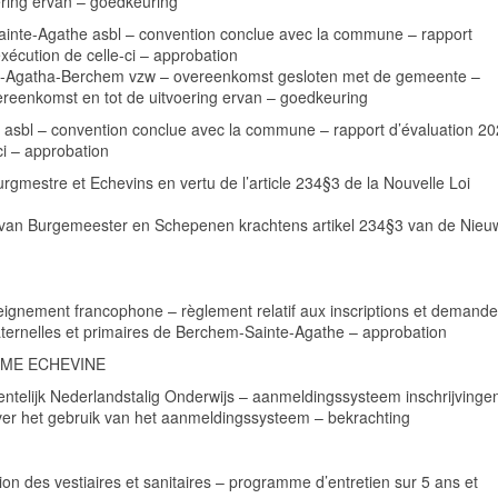
ering ervan – goedkeuring
inte-Agathe asbl – convention conclue avec la commune – rapport
’exécution de celle-ci – approbation
nt-Agatha-Berchem vzw – overeenkomst gesloten met de gemeente –
ereenkomst en tot de uitvoering ervan – goedkeuring
asbl – convention conclue avec la commune – rapport d’évaluation 2
-ci – approbation
rgmestre et Echevins en vertu de l’article 234§3 de la Nouvelle Loi
 van Burgemeester en Schepenen krachtens artikel 234§3 van de Nieu
ignement francophone – règlement relatif aux inscriptions et demand
rnelles et primaires de Berchem-Sainte-Agathe – approbation
EME ECHEVINE
ntelijk Nederlandstalig Onderwijs – aanmeldingssysteem inschrijvinge
ver het gebruik van het aanmeldingssysteem – bekrachting
ion des vestiaires et sanitaires – programme d’entretien sur 5 ans et