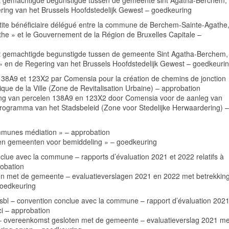
st gemachtigde begunstigde tussen de gemeente sint­ Agatha-Berchem,
ing van het Brussels Hoofdstedelijk Gewest – goedkeuring
artite bénéficiaire délégué entre la commune de Berchem-Sainte-Agathe
he » et le Gouvernement de la Région de Bruxelles Capitale –
st gemachtigde begunstigde tussen de gemeente Sint­ Agatha-Berchem,
 en de Regering van het Brussels Hoofdstedelijk Gewest – goedkeuri
 138A9 et 123X2 par Comensia pour la création de chemins de jonction
ique de la Ville (Zone de Revitalisation Urbaine) – approbation
ling van percelen 138A9 en 123X2 door Comensia voor de aanleg van
programma van het Stadsbeleid (Zone voor Stedelijke Herwaardering) –
ommunes médiation » – approbation
 en gemeenten voor bemiddeling » – goedkeuring
nclue avec la commune – rapports d’évaluation 2021 et 2022 relatifs à
robation
en met de gemeente – evaluatieverslagen 2021 en 2022 met betrekking
goedkeuring
asbl – convention conclue avec la commune – rapport d’évaluation 202
-ci – approbation
 – overeenkomst gesloten met de gemeente – evaluatieverslag 2021 me