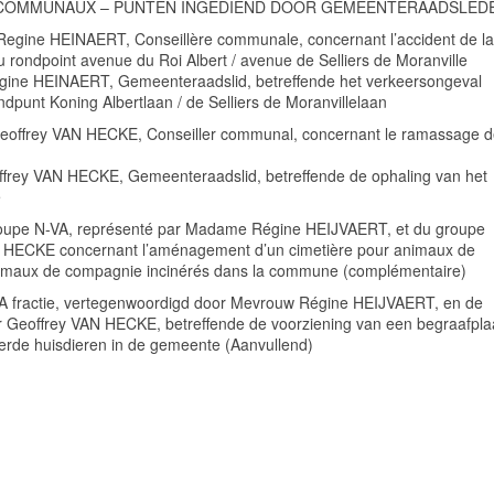
S COMMUNAUX – PUNTEN INGEDIEND DOOR GEMEENTERAADSLED
 Regine HEINAERT, Conseillère communale, concernant l’accident de la
du rondpoint avenue du Roi Albert / avenue de Selliers de Moranville
egine HEINAERT, Gemeenteraadslid, betreffende het verkeersongeval
dpunt Koning Albertlaan / de Selliers de Moranvillelaan
 Geoffrey VAN HECKE, Conseiller communal, concernant le ramassage 
offrey VAN HECKE, Gemeenteraadslid, betreffende de ophaling van het
e
groupe N-VA, représenté par Madame Régine HEIJVAERT, et du groupe
 HECKE concernant l’aménagement d’un cimetière pour animaux de
animaux de compagnie incinérés dans la commune (complémentaire)
VA fractie, vertegenwoordigd door Mevrouw Régine HEIJVAERT, en de
r Geoffrey VAN HECKE, betreffende de voorziening van een begraafpla
erde huisdieren in de gemeente (Aanvullend)