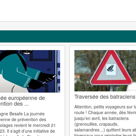
Traversée des batraciens
née européenne de
ntion des ...
Attention, petits voyageurs sur l
route ! Chaque année, dès févri
gne Besafe La journée
jusqu’en avril, les batraciens
enne de prévention des
(grenouilles, crapauds,
olages revient le mercredi 21
salamandres…) quittent leurs ab
23. Il s’agit d’une initiative de
hivernaux pour rejoindre leurs l