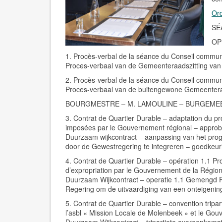
Ord
SÉ
OP
1. Procès-verbal de la séance du Conseil commun
Proces-verbaal van de Gemeenteraadszitting van
2. Procès-verbal de la séance du Conseil commun
Proces-verbaal van de buitengewone Gemeentera
BOURGMESTRE – M. LAMOULINE – BURGEME
3. Contrat de Quartier Durable – adaptation du p
imposées par le Gouvernement régional – approb
Duurzaam wijkcontract – aanpassing van het pr
door de Gewestregering te integreren – goedkeur
4. Contrat de Quartier Durable – opération 1.1 Proje
d’expropriation par le Gouvernement de la Région
Duurzaam Wijkcontract – operatie 1.1 Gemengd Pro
Regering om de uitvaardiging van een onteigenin
5. Contrat de Quartier Durable – convention trip
l’asbl « Mission Locale de Molenbeek » et le Gou