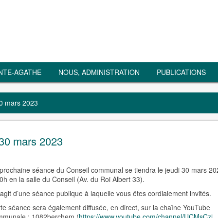
NTE-AGATHE
NOUS, ADMINISTRATION
PUBLICATIONS
0 mars 2023
30 mars 2023
prochaine séance du Conseil communal se tiendra le jeudi 30 mars 20
0h en la salle du Conseil (Av. du Roi Albert 33).
s’agit d’une séance publique à laquelle vous êtes cordialement invités.
te séance sera également diffusée, en direct, sur la chaîne YouTube
mmunale : 1082berchem (
https://www.youtube.com/channel/UCMsCzj