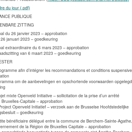
re du jour (.pdf)
ANCE PUBLIQUE
ENBARE ZITTING
al du 26 janvier 2023 – approbation
 26 januari 2023 – goedkeuring
al extraordinaire du 6 mars 2023 – approbation
adszitting van 6 maart 2023 – goedkeuring
ESTER
rogramme afin d’intégrer les recommandations et conditions suspensiv
ation
ogramma om de aanbevelingen en opschortende voorwaarden opgelegd
ing
t mixte Openveld Initiative – sollicitation de la prise d’un arrêté
 Bruxelles-Capitale – approbation
ject Openveld Initiatief – verzoek aan de Brusselse Hoofdstedelijke
gsbesluit – goedkeuring
artite bénéficiaire délégué entre la commune de Berchem-Sainte-Agathe
vernement de la Région de Bruxelles Capitale – approbation