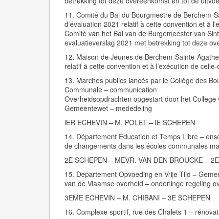
betrekking tot deze overeenkomst en tot de uitvo
11. Comité du Bal du Bourgmestre de Berchem-Sa
d’évaluation 2021 relatif à cette convention et à l
Comité van het Bal van de Burgemeester van Si
evaluatieverslag 2021 met betrekking tot deze ov
12. Maison de Jeunes de Berchem-Sainte-Agathe 
relatif à cette convention et à l’exécution de celle
13. Marchés publics lancés par le Collège des Bou
Communale – communication
Overheidsopdrachten opgestart door het College
Gemeentewet – mededeling
lER ECHEVIN – M. POLET – lE SCHEPEN
14. Département Education et Temps Libre – ense
de changements dans les écoles communales mate
2E SCHEPEN – MEVR. VAN DEN BROUCKE – 2
15. Departement Opvoeding en Vrije Tijd – Gemee
van de Vlaamse overheid – onderlinge regeling o
3EME ECHEVIN – M. CHIBANI – 3E SCHEPEN
16. Complexe sportif, rue des Chalets 1 – rénovat