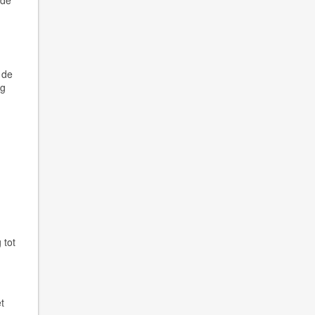
 de
,
 de
ng
 tot
1
t