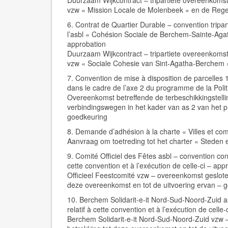
Duurzaam Wijkcontract – tripartiete overeenkom
vzw « Mission Locale de Molenbeek » en de Reger
6. Contrat de Quartier Durable – convention trip
l’asbl « Cohésion Sociale de Berchem-Sainte-Agat
approbation
Duurzaam Wijkcontract – tripartiete overeenkom
vzw « Sociale Cohesie van Sint-Agatha-Berchem »
7. Convention de mise à disposition de parcelles
dans le cadre de l’axe 2 du programme de la Polit
Overeenkomst betreffende de terbeschikkingstel
verbindingswegen in het kader van as 2 van het 
goedkeuring
8. Demande d’adhésion à la charte « Villes et c
Aanvraag om toetreding tot het charter « Steden
9. Comité Officiel des Fêtes asbl – convention co
cette convention et à l’exécution de celle-ci – app
Officieel Feestcomité vzw – overeenkomst geslot
deze overeenkomst en tot de uitvoering ervan – 
10. Berchem Solidarit-e-it Nord-Sud-Noord-Zuid 
relatif à cette convention et à l’exécution de celle
Berchem Solidarit-e-it Nord-Sud-Noord-Zuid vzw