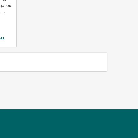
ge les
...
tés