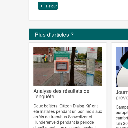
Retour
Plus d'articles ?
Analyse des résultats de
Jour
l’enquête ...
préve
Deux boîtiers ‘Citizen Dialog Kit’ ont
Campa
été installés pendant un bon mois aux
europé
arrêts de tram/bus Schweitzer et
cambri
Hunderenveld pendant la période
juin 20
d’avril à mai. Les passants avaient