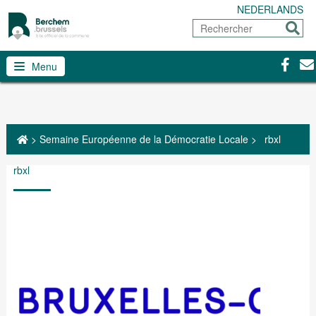
NEDERLANDS
Rechercher
Envoy
Facebo
Con
Menu
>
Semaine Européenne de la Démocratie Locale
>
rbxl
rbxl