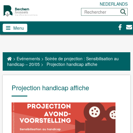
NEDERLANDS
Rechercher
Envoy
Facebo
Con
Menu
>
Evénements
>
Soirée de projection : Sensibilisation au
handicap – 20/05
>
Projection handicap affiche
Projection handicap affiche