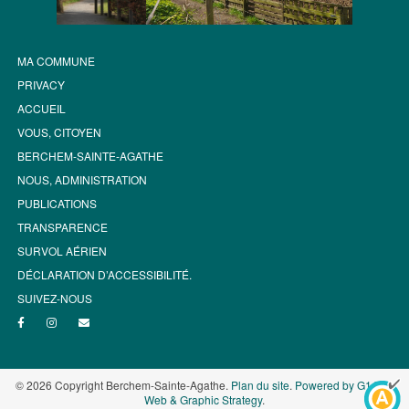
MA COMMUNE
PRIVACY
ACCUEIL
VOUS, CITOYEN
BERCHEM-SAINTE-AGATHE
NOUS, ADMINISTRATION
PUBLICATIONS
TRANSPARENCE
SURVOL AÉRIEN
DÉCLARATION D’ACCESSIBILITÉ.
SUIVEZ-NOUS
© 2026 Copyright Berchem-Sainte-Agathe.
Plan du site
.
Powered by G1.be -
Web & Graphic Strategy
.