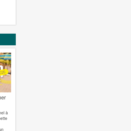
mer
nel à
ette
un