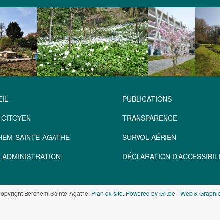
IL
PUBLICATIONS
 CITOYEN
TRANSPARENCE
HEM-SAINTE-AGATHE
SURVOL AÉRIEN
 ADMINISTRATION
DÉCLARATION D’ACCESSIBILI
opyright Berchem-Sainte-Agathe.
Plan du site
.
Powered by G1.be - Web & Graphic