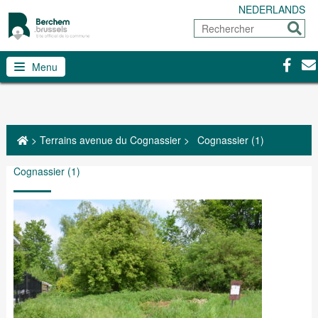
NEDERLANDS
Rechercher
Envoy
Facebo
Con
Menu
>
Terrains avenue du Cognassier
>
Cognassier (1)
Cognassier (1)