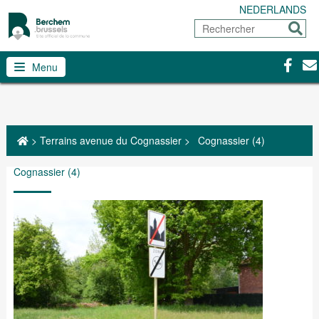
NEDERLANDS
Rechercher
Envoy
Facebo
Con
Menu
>
Terrains avenue du Cognassier
>
Cognassier (4)
Cognassier (4)