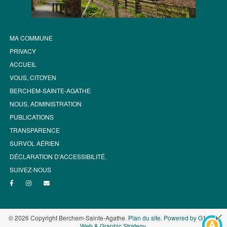
MA COMMUNE
PRIVACY
ACCUEIL
VOUS, CITOYEN
BERCHEM-SAINTE-AGATHE
NOUS, ADMINISTRATION
PUBLICATIONS
TRANSPARENCE
SURVOL AÉRIEN
DÉCLARATION D’ACCESSIBILITÉ.
SUIVEZ-NOUS
© 2026 Copyright Berchem-Sainte-Agathe.
Plan du site
.
Powered by G1.be -
Web & Graphic Strategy
.