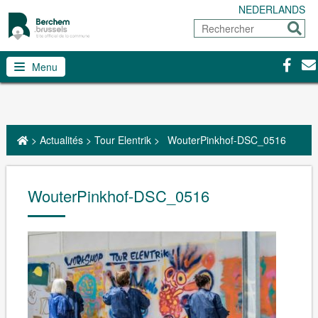
NEDERLANDS
Rechercher
Envoy
Facebo
Con
Menu
>
Actualités
>
Tour Elentrik
>
WouterPinkhof-DSC_0516
WouterPinkhof-DSC_0516