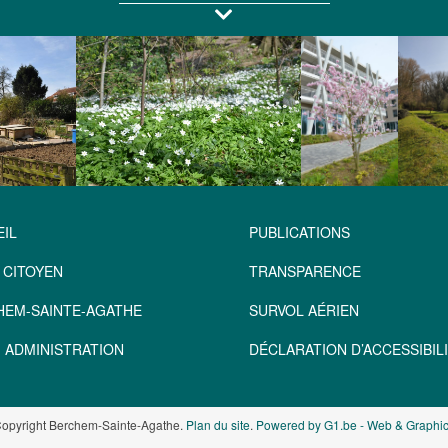
IL
PUBLICATIONS
 CITOYEN
TRANSPARENCE
HEM-SAINTE-AGATHE
SURVOL AÉRIEN
 ADMINISTRATION
DÉCLARATION D’ACCESSIBILI
opyright Berchem-Sainte-Agathe.
Plan du site
.
Powered by G1.be - Web & Graphic