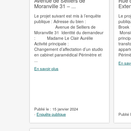
Avenue de Selliers de
Rue 
Moranville 31 – ...
Exten
Le projet suivant est mis à l’enquête
Le pro
publique : Adresse du bien :
publiq
Avenue de Selliers de
Broek 
Moranville 31 Identité du demandeur
Monsie
: Madame Le Clair Aurélie
princip
Activité principale :
transf
Changement d’affectation d’un studio
appart
en cabinet paramédical Périmètre et
Périmèt
...
En savo
En savoir plus
Publié le :
15 janvier 2024
-
Enquête publique
Publié 