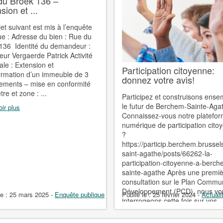
du Broek 136 –
sion et ...
jet suivant est mis à l’enquête
ue : Adresse du bien : Rue du
136 Identité du demandeur :
ur Vergaerde Patrick Activité
ale : Extension et
Participation citoyenne:
ormation d’un immeuble de 3
donnez votre avis!
ements – mise en conformité
re et zone : ...
Participez et construisons ense
le futur de Berchem-Sainte-Agat
ir plus
Connaissez-vous notre platefo
numérique de participation cito
?
https://particip.berchem.brusse
saint-agathe/posts/66262-la-
participation-citoyenne-a-berch
sainte-agathe Après une premi
consultation sur le Plan Commu
Développement (PCD), nous vo
le :
25 mars 2025
-
Enquête publique
Publié le :
25 février 2024
-
Actuali
interrogeons cette fois sur vos
intérêts en matière de ...