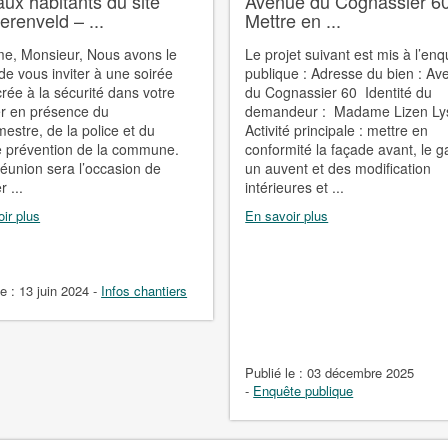
aux habitants du site
Avenue du Cognassier 6
renveld – ...
Mettre en ...
, Monsieur, Nous avons le
Le projet suivant est mis à l’en
 de vous inviter à une soirée
publique : Adresse du bien : A
rée à la sécurité dans votre
du Cognassier 60 Identité du
er en présence du
demandeur : Madame Lizen Ly
estre, de la police et du
Activité principale : mettre en
e prévention de la commune.
conformité la façade avant, le g
réunion sera l’occasion de
un auvent et des modification
r ...
intérieures et ...
ir plus
En savoir plus
le :
13 juin 2024
-
Infos chantiers
Publié le :
03 décembre 2025
-
Enquête publique