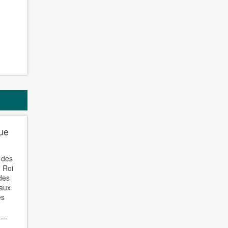
rue
 des
u Roi
 des
eaux
es
...