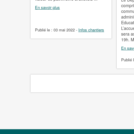
compris
En savoir plus
commun
admini
Educat
L’accu
Publié le :
03 mai 2022
-
Infos chantiers
sera a
19h. Me
En savo
Publié 