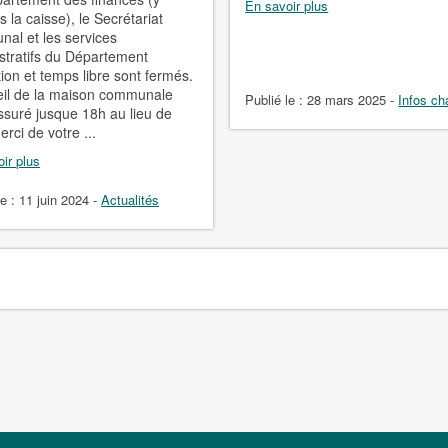
En savoir plus
 la caisse), le Secrétariat
al et les services
stratifs du Département
ion et temps libre sont fermés.
eil de la maison communale
Publié le :
28 mars 2025
-
Infos ch
ssuré jusque 18h au lieu de
rci de votre ...
ir plus
le :
11 juin 2024
-
Actualités