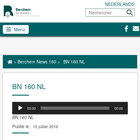
NEDERLANDS
Rechercher
Envoy
Facebo
Con
Menu
>
Berchem News 160
>
BN 160 NL
BN 160 NL
00:00
00:00
BN 160 NL
.
Publié le :
10 juillet 2019