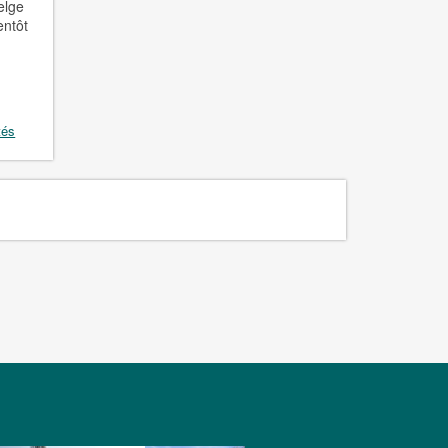
elge
entôt
tés