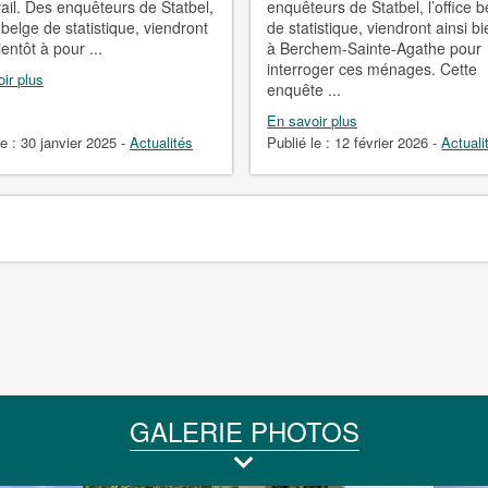
vail. Des enquêteurs de Statbel,
enquêteurs de Statbel, l’office b
e belge de statistique, viendront
de statistique, viendront ainsi bi
ientôt à pour ...
à Berchem-Sainte-Agathe pour
interroger ces ménages. Cette
ir plus
enquête ...
En savoir plus
le :
30 janvier 2025
-
Actualités
Publié le :
12 février 2026
-
Actuali
GALERIE PHOTOS