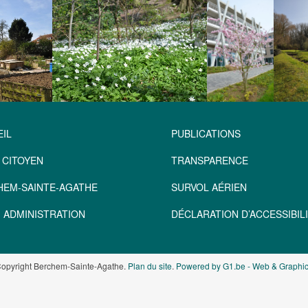
IL
PUBLICATIONS
 CITOYEN
TRANSPARENCE
HEM-SAINTE-AGATHE
SURVOL AÉRIEN
 ADMINISTRATION
DÉCLARATION D’ACCESSIBILI
opyright Berchem-Sainte-Agathe.
Plan du site
.
Powered by G1.be - Web & Graphic