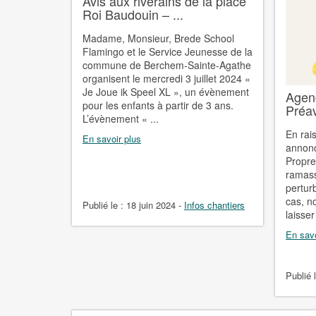
Avis aux riverains de la place
Roi Baudouin – ...
Madame, Monsieur, Brede School
Flamingo et le Service Jeunesse de la
commune de Berchem-Sainte-Agathe
organisent le mercredi 3 juillet 2024 «
Je Joue ik Speel XL », un évènement
Agenc
pour les enfants à partir de 3 ans.
Préav
L’évènement « ...
En rai
En savoir plus
annonc
Propret
ramass
perturb
cas, n
Publié le :
18 juin 2024
-
Infos chantiers
laisser
En savo
Publié 