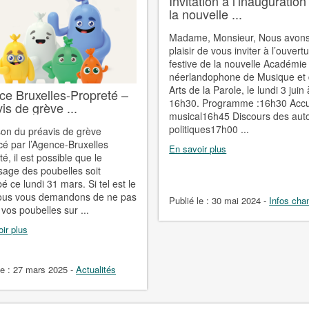
Invitation à l’inauguration
la nouvelle ...
Madame, Monsieur, Nous avons
plaisir de vous inviter à l’ouvert
festive de la nouvelle Académie
néerlandophone de Musique et
Arts de la Parole, le lundi 3 juin 
e Bruxelles-Propreté –
16h30. Programme :16h30 Accu
is de grève ...
musical16h45 Discours des auto
politiques17h00 ...
son du préavis de grève
é par l’Agence-Bruxelles
En savoir plus
é, il est possible que le
age des poubelles soit
é ce lundi 31 mars. Si tel est le
ous vous demandons de ne pas
Publié le :
30 mai 2024
-
Infos chan
 vos poubelles sur ...
ir plus
le :
27 mars 2025
-
Actualités