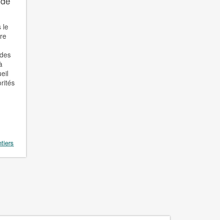
 de
 le
ure
 des
à
eil
rités
tiers