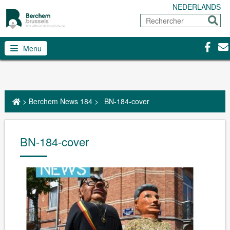
NEDERLANDS
Rechercher
Envoy
Facebo
Con
Menu
>
Berchem News 184
>
BN-184-cover
BN-184-cover