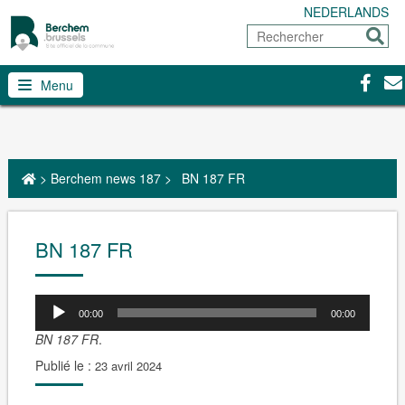
NEDERLANDS
Rechercher
Envoy
Facebo
Con
Menu
>
Berchem news 187
>
BN 187 FR
BN 187 FR
00:00
00:00
BN 187 FR
.
Publié le :
23 avril 2024