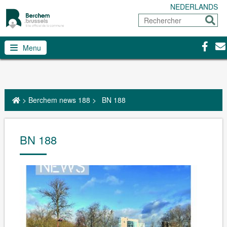
NEDERLANDS
Rechercher
Envoy
Facebo
Con
Menu
>
Berchem news 188
>
BN 188
BN 188