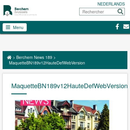
NEDERLANDS
Rechercher
Envoy
Facebo
Con
Menu
>
Berchem News 189
>
MaquetteBN189v12HauteDefWebVersion
MaquetteBN189v12HauteDefWebVersion