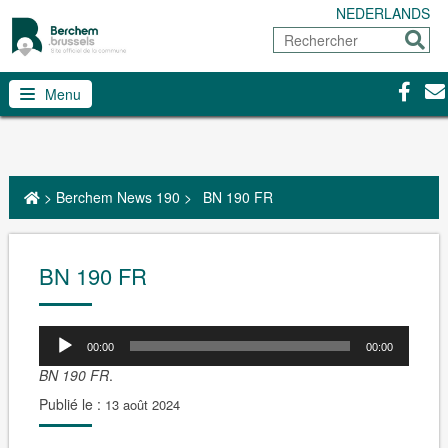
NEDERLANDS
Rechercher
Envoy
Facebo
Con
Menu
>
Berchem News 190
>
BN 190 FR
BN 190 FR
00:00
00:00
BN 190 FR
.
Publié le :
13 août 2024