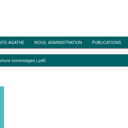
NTE-AGATHE
NOUS, ADMINISTRATION
PUBLICATIONS
chure zomerstages (.pdf)