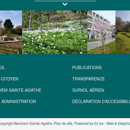
IL
PUBLICATIONS
 CITOYEN
TRANSPARENCE
HEM-SAINTE-AGATHE
SURVOL AÉRIEN
 ADMINISTRATION
DÉCLARATION D’ACCESSIBILI
opyright Berchem-Sainte-Agathe.
Plan du site
.
Powered by G1.be - Web & Graphic