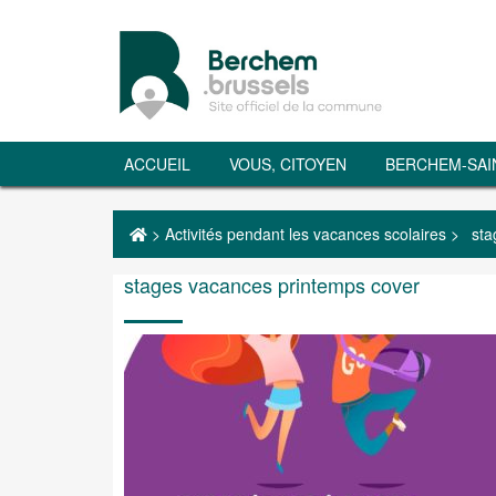
ACCUEIL
VOUS, CITOYEN
BERCHEM-SAI
>
Activités pendant les vacances scolaires
>
sta
stages vacances printemps cover