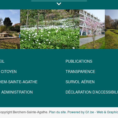
IL
PUBLICATIONS
 CITOYEN
TRANSPARENCE
HEM-SAINTE-AGATHE
SURVOL AÉRIEN
 ADMINISTRATION
DÉCLARATION D’ACCESSIBILI
opyright Berchem-Sainte-Agathe.
Plan du site
.
Powered by G1.be - Web & Graphic